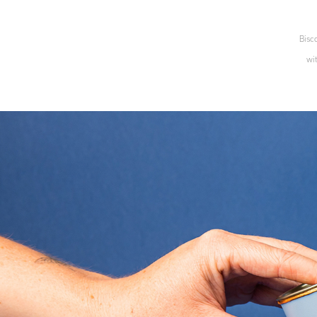
Bisco
wit