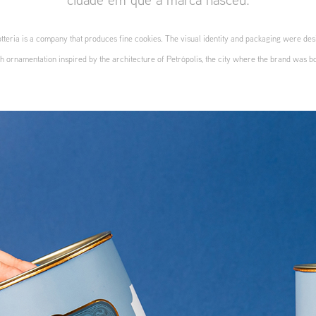
tteria is a company that produces fine cookies. The visual identity and packaging were de
h ornamentation inspired by the architecture of Petrópolis, the city where the brand was b