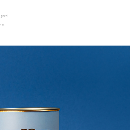
signed
orn.