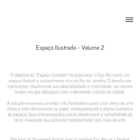
Espaço Ilustrado - Volume 2
O objetivo do "Espaço Ilustrado" foi posicionar o Exc Rio como um
espaço flexível e culturalmente rico no Rio de Janeiro. O desafio era
representar visualmente sua adaptabilidade e criatividade, ao mesmo
tempo em que dialogava com a identidade cultural da cidade.
A solução envolveu convidar três ilustradores para criar obras de arte
feitas à mão diretamente no papel, reinterpretando a planta ilustrativa
do espaço. Suas interpretações únicas destacaram a versatilidade do
local, revelando seu potencial transformador por meio da arte.
The goal of "Illustrated Space" was to position Exc Rio as a flexible,